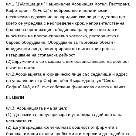
чл.1.(1)Асоциация ”Национална Асоциация Хотел, Ресторант,
Кафетерия - ХоРеКа” е доброволно и политически
независимо сдружение на юридиче-ски лица с идеална цел,
което се учредява с неопределен срок, неправителстве-на
браншова организация, обединяваща производители и
вносители на профе-сионално хотелско, ресторантско и
барово оборудване. Оборудване за търговски обекти -
юридически лица, регистрирани по съответния ред за
извършване на стопанска дейност.
(2)Сдружението се създава с цел осъществяване на дейност
с частна полза.
чл.2.Асоциацията е юридическо лице със седалище и адрес
на управление: гр.София, общ.Възраждане, ул.“Света
София” №8, ет.2, със собствена финансова сметка и печат.
ІІІ. ЦЕЛИ
чл.3. Асоциацията има за цел:
(1). Да развива, популяризира и утвърждава дейността на
членовете си.
(2).Да утвърждава колегиалната общност от фирмите в
бранша, имащи сходни проблеми и интереси и да съдейства