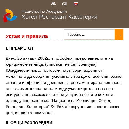
Национална Асоциация
Хотел Ресторант Кафетерия
НАЧАЛО
Устав и правила
ЧЛЕНОВЕ
І. ПРЕАМБЮЛ
УСТАВ И ПРАВИЛА
Днес, 26 януари 2002г., в гр.София, представителите на
юридическите лица: (списъкът не се публикува)
Юридически лица, търговски партньори, водени от
ВРЪЗКИ
желанието да обединят усилията си за целенасочени, разно-
странни и ефективни действия за регламентиране лоялност
ЗА КОНТАКТИ
във взаимоотноше-нията между участниците на паза-ра,
осигуряване висококачествени услуги на своите клиенти,
ЗА НАС
единодушно осно-ваха “Национална Асоциация Хотел,
Ресторант, Кафетерия” /ХоРеКа/ - сдружение с нестопанска
цел, и приеха този устав.
ІІ. ОБЩИ РАЗПОРЕДБИ