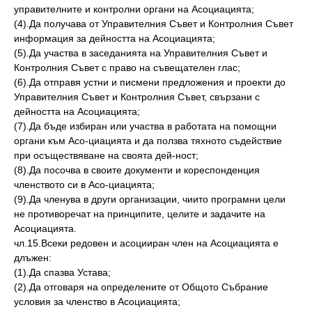
управителните и контролни органи на Асоциацията;
(4).Да получава от Управителния Съвет и Контролния Съвет
информация за дейността на Асоциацията;
(5).Да участва в заседанията на Управителния Съвет и
Контролния Съвет с право на съвещателен глас;
(6).Да отправя устни и писмени предложения и проекти до
Управителния Съвет и Контролния Съвет, свързани с
дейността на Асоциацията;
(7).Да бъде избиран или участва в работата на помощни
органи към Асо-циацията и да ползва тяхното съдействие
при осъществяване на своята дей-ност;
(8).Да посочва в своите документи и кореспонденция
членството си в Асо-циацията;
(9).Да членува в други организации, чиито програмни цели
не противоречат на принципите, целите и задачите на
Асоциацията.
чл.15.Всеки редовен и асоцииран член на Асоциацията е
длъжен:
(1).Да спазва Устава;
(2).Да отговаря на определените от Общото Събрание
условия за членство в Асоциацията;