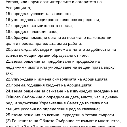
Устава, или нарушават интересите и авторитета на
Асоциацията;
15.определя условията за членство;
16.утвърждава асоциираните членове за редовни;
17.определя встъпителната вноска;
18.определя членския внос;
19.образува помощни органи за постигане на конкретни
цели и приема пра-вилата им за работа;
20.разглежда, обсъжда и приема отчетите за дейността на
всички помощни органи образувани от него;
21.взема решения за придобиване и продажба на
недвижими имоти или уч-редяване на вещни права върху
тях;
22.утвърждава и изменя символиката на Асоциацията;
23.приема годишния бюджет на Асоциацията;
24.взема решение за свикване на извънредно заседание на
Общото Събра-ние с определена дата, място, час и дневен
ред, и задължава Управителния Съвет да го свика при
същите условия по определения ред за свикване;
25.взема решения по всички неуредени в Устава въпроси.
(2).Решенията на Общото Събрание се взимат с мнозинство,
а по т.1, т.2 и т.3 с мнозинство две трети от присъстващите.