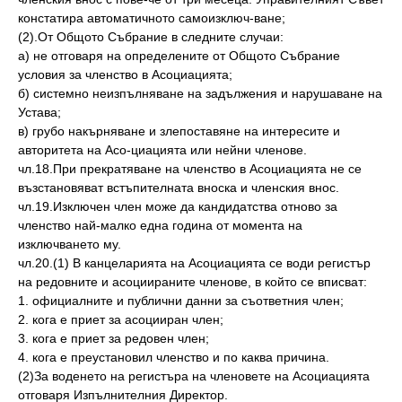
констатира автоматичното самоизключ-ване;
(2).От Общото Събрание в следните случаи:
а) не отговаря на определените от Общото Събрание
условия за членство в Асоциацията;
б) системно неизпълняване на задължения и нарушаване на
Устава;
в) грубо накърняване и злепоставяне на интересите и
авторитета на Асо-циацията или нейни членове.
чл.18.При прекратяване на членство в Асоциацията не се
възстановяват встъпителната вноска и членския внос.
чл.19.Изключен член може да кандидатства отново за
членство най-малко една година от момента на
изключването му.
чл.20.(1) В канцеларията на Асоциацията се води регистър
на редовните и асоциираните членове, в който се вписват:
1. официалните и публични данни за съответния член;
2. кога е приет за асоцииран член;
3. кога е приет за редовен член;
4. кога е преустановил членство и по каква причина.
(2)За воденето на регистъра на членовете на Асоциацията
отговаря Изпълнителния Директор.