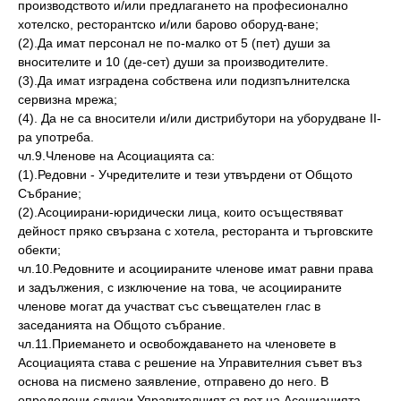
производството и/или предлагането на професионално
хотелско, ресторантско и/или барово оборуд-ване;
(2).Да имат персонал не по-малко от 5 (пет) души за
вносителите и 10 (де-сет) души за производителите.
(3).Да имат изградена собствена или подизпълнителска
сервизна мрежа;
(4). Да не са вносители и/или дистрибутори на уборудване ІІ-
ра употреба.
чл.9.Членове на Асоциацията са:
(1).Редовни - Учредителите и тези утвърдени от Общото
Събрание;
(2).Асоциирани-юридически лица, които осъществяват
дейност пряко свързана с хотела, ресторанта и търговските
обекти;
чл.10.Редовните и асоциираните членове имат равни права
и задължения, с изключение на това, че асоциираните
членове могат да участват със съвещателен глас в
заседанията на Общото събрание.
чл.11.Приемането и освобождаването на членовете в
Асоциацията става с решение на Управителния съвет въз
основа на писмено заявление, отправено до него. В
определени случаи Управителният съвет на Асоциацията