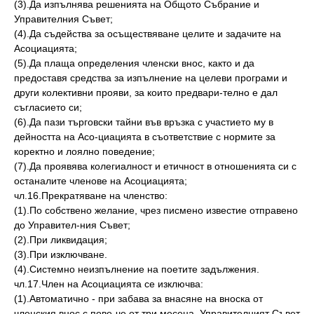
(3).Да изпълнява решенията на Общото Събрание и
Управителния Съвет;
(4).Да съдейства за осъществяване целите и задачите на
Асоциацията;
(5).Да плаща определения членски внос, както и да
предоставя средства за изпълнение на целеви програми и
други колективни прояви, за които предвари-телно е дал
съгласието си;
(6).Да пази търговски тайни във връзка с участието му в
дейността на Асо-циацията в съответствие с нормите за
коректно и лоялно поведение;
(7).Да проявява колегиалност и етичност в отношенията си с
останалите членове на Асоциацията;
чл.16.Прекратяване на членство:
(1).По собствено желание, чрез писмено известие отправено
до Управител-ния Съвет;
(2).При ликвидация;
(3).При изключване.
(4).Системно неизпълнение на поетите задължения.
чл.17.Член на Асоциацията се изключва:
(1).Автоматично - при забава за внасяне на вноска от
членския внос с пове-че от три месеца. Управителният Съвет