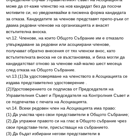
може да от-каже членство на нов кандидат без да посочи
мотивите си, но уведомявайки в писмена форма кандидата
за отказа. Кандидатите за членове представят препо-ръки от
двама редовни членове на организацията и внасят
встъпителна вноска.
чл.12. Членове, на които Общото Събрание им е отказало
утвърждаване за редовни или асоциирани членове,
получават обратно внесения от тях членски внос, като
встъпителната вноска не се възстановява, и биха могли да
кандидатстват отново за членове най-малко шест месеца
след отказа на Общото Събрание.
чл.13.(1)За удостоверяване на членството в Асоциацията се
издава представително удостоверение .
(2)Удостоверението се подписва от Председателя на
Управителния Съвет и Председателя на Контролния Съвет и
се подпечатва с печата на Асоциацията.
чл.14. Всеки редовен член на Асоциацията има право:
(1).Да участва чрез свои представители в Общото Събрание;
(2).Да упражни правото си на глас в Общото събрание чрез
свои представи-тели, присъстващи на събранието.
(3).Да бъдат избирани негови представители в