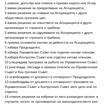
1.изменя, допълва или отменя и приема изцяло нов Устав;
2.взема решение за прекратяване на Асоциацията;
3.взема решение за сливане на Асоциацията с други
обществени организа-ции;
4.взема решение за членството на Асоциацията в други
организации от страната и чужбина;
5.взема решения за сдружаване на Асоциацията с други
организации от страната и чужбина;
6.приема основните насоки за дейността на Асоциацията;
7.избира Председател;
8.избира Управителен Съвет или отделни негови членове;
9.избира Контролен Съвет или отделни негови членове;
10.утвърждава програма за работа на Управителния Съвет;
11.разглежда, обсъжда и приема отчетите на Управителния
Съвет и Кон-тролния Съвет;
12.освобождава от длъжност и отговорност Председателя;
13.освобождава от длъжност и отговорност членовете на
Управителния Съвет и Контролния Съвет, като цяло или по
отделно;
14.отменя решения на избрани от него ръководни органи, в
случаите, когато те противоречат на законодателството или