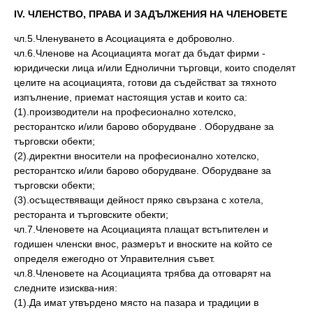
ІV. ЧЛЕНСТВО, ПРАВА И ЗАДЪЛЖЕНИЯ НА ЧЛЕНОВЕТЕ
чл.5.Членуването в Асоциацията е доброволно.
чл.6.Членове на Асоциацията могат да бъдат фирми -
юридически лица и/или Еднолични търговци, които споделят
целите на асоциацията, готови да съдействат за тяхното
изпълнение, приемат настоящия устав и които са:
(1).производители на професионално хотелско,
ресторантско и/или барово оборудване . Оборудване за
търговски обекти;
(2).директни вносители на професионално хотелско,
ресторантско и/или барово оборудване. Оборудване за
търговски обекти;
(3).осъществяващи дейност пряко свързана с хотела,
ресторанта и търговските обекти;
чл.7.Членовете на Асоциацията плащат встъпителен и
годишен членски внос, размерът и вноските на който се
определя ежегодно от Управителния съвет.
чл.8.Членовете на Асоциацията трябва да отговарят на
следните изисква-ния:
(1).Да имат утвърдено място на пазара и традиции в