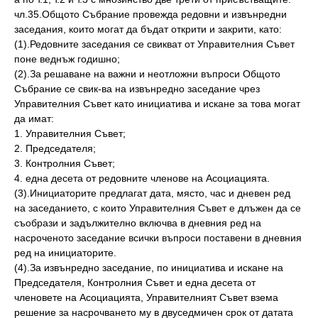
чл.35.Общото Събрание провежда редовни и извънредни
заседания, които могат да бъдат открити и закрити, като:
(1).Редовните заседания се свикват от Управителния Съвет
поне веднъж годишно;
(2).За решаване на важни и неотложни въпроси Общото
Събрание се свик-ва на извънредно заседание чрез
Управителния Съвет като инициатива и искане за това могат
да имат:
1. Управителния Съвет;
2. Председателя;
3. Контролния Съвет;
4. една десета от редовните членове на Асоциацията.
(3).Инициаторите предлагат дата, място, час и дневен ред
на заседанието, с които Управителния Съвет е длъжен да се
съобрази и задължително включва в дневния ред на
насроченото заседание всички въпроси поставени в дневния
ред на инициаторите.
(4).За извънредно заседание, по инициатива и искане на
Председателя, Контролния Съвет и една десета от
членовете на Асоциацията, Управителният Съвет взема
решение за насрочването му в двуседмичен срок от датата