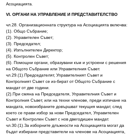
Асоциацията.
VІ. ОРГАНИ НА УПРАВЛЕНИЕ И ПРЕДСТАВИТЕЛСТВО
чл.28. Организационната структура на Асоциацията включва:
(1). Общо Събрание;
(2). Управителен Съвет;
(3). Председател;
(4). Изпълнителен Директор;
(5). Контролен Съвет;
(6). Помощни органи, образувани към и устроени с решения
на Общото Събрание или Управителния Съвет.
чл.29.(1).Председателят, Управителният Съвет и
Контролният Съвет се из-бират от Общото Събрание с
мандат от две години.
(2).При смяна на Председателя, Управителния Съвет и
Контролния Съвет, или на техни членове, преди изтичане на
мандата, новоизбраните довършват текущия мандат, след
което се прави избор за нови Председател, Управителен
Съвет и Контролен Съвет с нов двегодишен мандат.
чл.30.(1).За изборните длъжности на Асоциацията могат да
бъдат избирани представители на членове на Асоциацията,