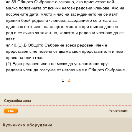
чл.39.Общото Събрание е законно, ако присъстват най-
малко половината от всички негови редовни членове. Ако на
посочените дата, място и час на засе-данието не се явят
нужния брой редовни членове, заседанието се отлага за
един час по-късно, на същото място и при същия дневен
ред и се счита за закон-но, колкото и редовни членове да се
явят.
чл.40.(1).В Общото Събрание всеки редовен член е
представен с не повече от двама свои представители и има
право на един глас.
(2).Един редовен член не може да упълномощи друг
редовен член да гласу-ва от негово име в Общото Събрание.
1 |
2
Служебна зона
Регистрация
Кухненско оборудване