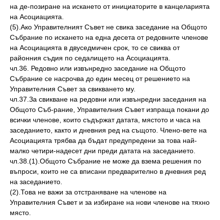
на де-позиране на искането от инициаторите в канцеларията
на Асоциацията.
(5).Ако Управителният Съвет не свика заседание на Общото
Събрание по искането на една десета от редовните членове
на Асоциацията в двуседмичен срок, то се свиква от
районния съдия по седалището на Асоциацията.
чл.36. Редовно или извънредно заседание на Общото
Събрание се насрочва до един месец от решението на
Управителния Съвет за свикването му.
чл.37.За свикване на редовни или извънредни заседания на
Общото Съб-рание, Управителния Съвет изпраща покани до
всички членове, които съдържат датата, мястото и часа на
заседанието, както и дневния ред на същото. Члено-вете на
Асоциацията трябва да бъдат предупредени за това най-
малко четири-надесет дни преди датата на заседанието.
чл.38.(1).Общото Събрание не може да взема решения по
въпроси, които не са вписани предварително в дневния ред
на заседанието.
(2).Това не важи за отстраняване на членове на
Управителния Съвет и за избиране на нови членове на тяхно
място.