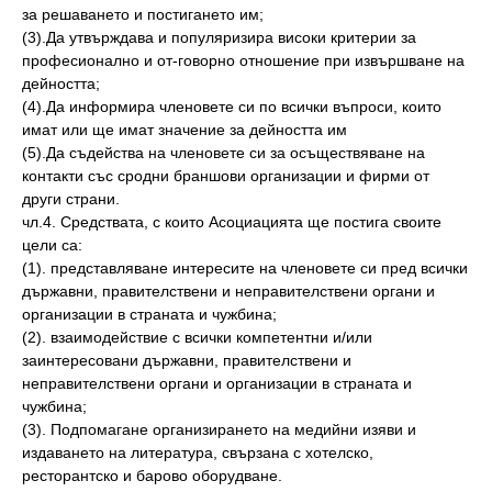
за решаването и постигането им;
(3).Да утвърждава и популяризира високи критерии за
професионално и от-говорно отношение при извършване на
дейността;
(4).Да информира членовете си по всички въпроси, които
имат или ще имат значение за дейността им
(5).Да съдейства на членовете си за осъществяване на
контакти със сродни браншови организации и фирми от
други страни.
чл.4. Средствата, с които Асоциацията ще постига своите
цели са:
(1). представляване интересите на членовете си пред всички
държавни, правителствени и неправителствени органи и
организации в страната и чужбина;
(2). взаимодействие с всички компетентни и/или
заинтересовани държавни, правителствени и
неправителствени органи и организации в страната и
чужбина;
(3). Подпомагане организирането на медийни изяви и
издаването на литература, свързана с хотелско,
ресторантско и барово оборудване.