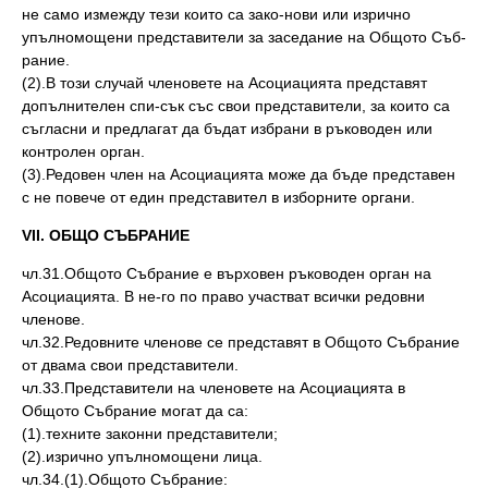
не само измежду тези които са зако-нови или изрично
упълномощени представители за заседание на Общото Съб-
рание.
(2).В този случай членовете на Асоциацията представят
допълнителен спи-сък със свои представители, за които са
съгласни и предлагат да бъдат избрани в ръководен или
контролен орган.
(3).Редовен член на Асоциацията може да бъде представен
с не повече от един представител в изборните органи.
VІІ. ОБЩО СЪБРАНИЕ
чл.31.Общото Събрание е върховен ръководен орган на
Асоциацията. В не-го по право участват всички редовни
членове.
чл.32.Редовните членове се представят в Общото Събрание
от двама свои представители.
чл.33.Представители на членовете на Асоциацията в
Общото Събрание могат да са:
(1).техните законни представители;
(2).изрично упълномощени лица.
чл.34.(1).Общото Събрание: