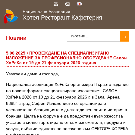
Национална Асоциация
Хотел Ресторант Кафетерия
НАЧАЛО
Новини
ЧЛЕНОВЕ
5.08.2025 • ПРОВЕЖДАНЕ НА СПЕЦИАЛИЗИРАНО
ИЗЛОЖЕНИЕ ЗА ПРОФЕСИОНАЛНО ОБОРУДВАНЕ Салон
УСТАВ И ПРАВИЛА
ХоРеКа от 19 до 21 февруари 2026 година
ВРЪЗКИ
Уважаеми дами и господа,
Национална асоциация ХоРеКа организира Първото издание
ЗА КОНТАКТИ
на новият формат специализирано изложение: САЛОН
ХоРеКа 2026 от 19 до 21 февруари 2026 г. в Зала "Арена
ЗА НАС
8888" в град София.Изложението се организира от
членовете на Асоциацията с дългогодишен опит и история в
бранша. Целта на форума е да предостави възможност за
участие в силно таргетирано от към изложители, продукти и
услуги, събитие единствено насочено към СЕКТОРА ХОРЕКА