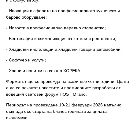
и с фокус върху:
- Иновации в сферата на професионалното кухненско и
барово оборудване;
- Новости в професионално перално стопанство;
- Вентилация и климанизация за хотели и ресторанти;
- Хладилни инсталации и хладилни товарни автомобили;
- Софтуер и услуги;
- Храни и напитки за сектор ХОРЕКА
Форматът ще се провежда на всеки две четни години. Целта
е да се покажат новостите и премиерните разработки от
водещия световен форум HOST Milano.
Периодът на провеждане 19-21 февруари 2026 напълно
съвпада със старта на бизнес годината за цялата
икономика.