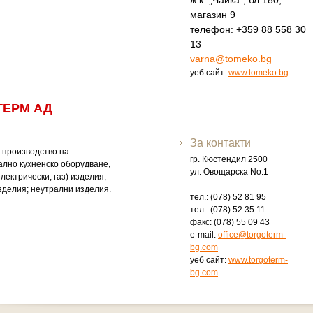
ж.к. „Чайка“, бл.180,
магазин 9
телефон: +359 88 558 30
13
varna@tomeko.bg
уеб сайт:
www.tomeko.bg
ТЕРМ АД
За контакти
 производство на
гр. Кюстендил 2500
лно кухненско оборудване,
ул. Овощарска No.1
лектрически, газ) изделия;
зделия; неутрални изделия.
тел.: (078) 52 81 95
тел.: (078) 52 35 11
факс: (078) 55 09 43
e-mail:
office@torgoterm-
bg.com
уеб сайт:
www.torgoterm-
bg.com