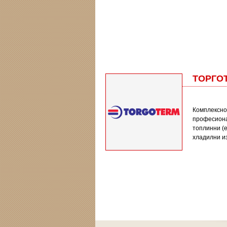
ТОРГО
Комплексно
професиона
топлинни (е
хладилни и