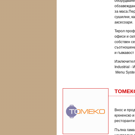
оборудване
обзавеждан
за маса.Пе
сушилни, ка
аксесоари.
Тирол про
офиси и скл
собствен се
съотношени
и гъвкавос
Изключител
Industrial 
Menu Syste
ТОМЕК
Внос и про
кухненско и
ресторанти
Пълна гама