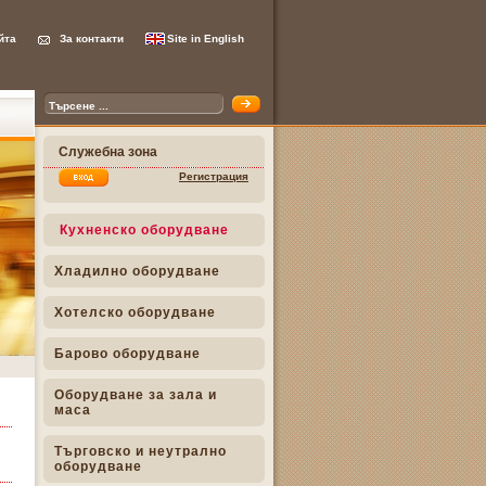
йта
За контакти
Site in English
Служебна зона
Регистрация
Кухненско оборудване
Хладилно оборудване
Хотелско оборудване
Барово оборудване
Оборудване за зала и
маса
Търговско и неутрално
оборудване