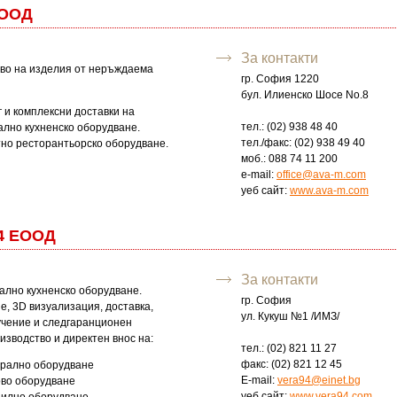
 ООД
За контакти
во на изделия от неръждаема
гр. София 1220
бул. Илиенско Шосе No.8
 и комплексни доставки на
тел.: (02) 938 48 40
лно кухненско оборудване.
тел./факс: (02) 938 49 40
но ресторантьорско оборудване.
моб.: 088 74 11 200
e-mail:
office@ava-m.com
уеб сайт:
www.ava-m.com
4 ЕООД
За контакти
лно кухненско оборудване.
гр. София
, 3D визуализация, доставка,
ул. Кукуш №1 /ИМЗ/
учение и следгаранционен
изводство и директен внос на:
тел.: (02) 821 11 27
факс: (02) 821 12 45
рално оборудване
E-mail:
vera94@einet.bg
во оборудване
уеб сайт:
www.vera94.com