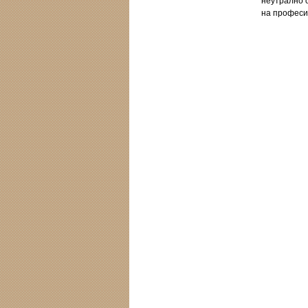
неутрално о
на професи