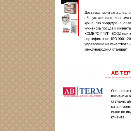
Доставка, монтаж и следп
обслужване на пълна гама
кухненско оборудване, обз
кухненска посуда и инвент
КОМЕРС ГРУП ЕООД прит
сертификат по ISO 9001:20
управление на качеството,
международния стандарт
АБ ТЕ
Основните 
Кухненско о
стелажи, а
са в номенк
също по ин
клиента.