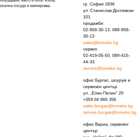
борудване, както и богат избор
гр. София 1836
онална посуда и екипировка.
ул. Станислав Доспевски
101
продажби:
02-958-30-13, 088-958-
30-13
sales@tomeko.bg
сервиз:
02-419-05-50, 089-415-
44-33
service@tomeko.bg
офис Бургас, шоурум и
сервизен център
ул. „Елин Пелин“ 20
+359 56 866 356
sales.burgas@tomeko.bg
service.burgas@tomeko.bg
офис Варна, сервизен
център