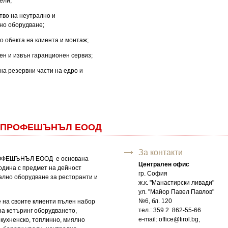
ели;
тво на неутрално и
но оборудване;
до обекта на клиента и монтаж;
ен и извън гаранционен сервиз;
на резервни части на едро и
 ПРОФЕШЪНЪЛ ЕООД
За контакти
ОФЕШЪНЪЛ ЕООД е основана
Централен офис
одина с предмет на дейност
гр. София
лно оборудване за ресторанти и
ж.к. "Манастирски ливади"
ул. "Майор Павел Павлов"
№6, бл. 120
 на своите клиенти пълен набор
тел.: 359 2 862-55-66
на кетъринг оборудването,
e-mail:
office@tirol.bg
,
 кухненско, топлинно, миялно