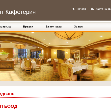
Начало
Карта на са
нт Кафетерия
 правила
Връзки
За контакти
За нас
удване
УП ЕООД