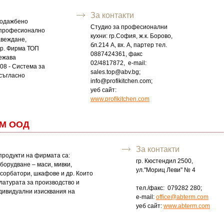
За контакти
родажбено
Студио за професионални
 професионално
кухни: гр.София, ж.к. Борово,
авеждане,
бл.214 А, вх. А, партер тел.
ар. Фирма ТОП
0887424361, факс
ежава
02/4817872, e-mail:
08 - Система за
sales.top@abv.bg
;
 съгласно
info@profikitchen.com
;
.
уеб сайт:
www.profikitchen.com
РМ ООД
За контакти
продукти на фирмата са:
гр. Кюстендил 2500,
борудване – маси, мивки,
ул."Мориц Леви" № 4
бсорбатори, шкафове и др. Които
латурата за производство и
тел./факс: 079282 280;
дивидуални изисквания на
e-mail:
office@abterm.com
уеб сайт:
www.abterm.com