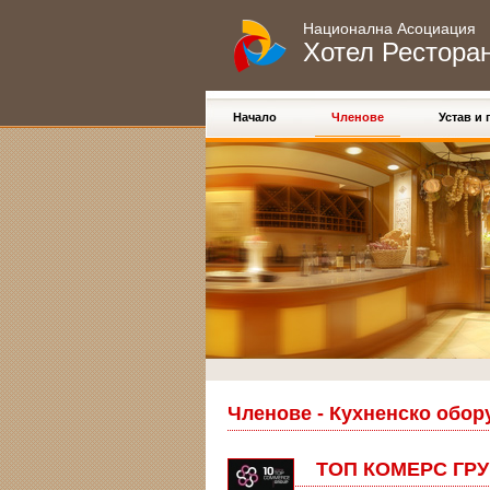
Национална Асоциация
Хотел Рестора
Начало
Членове
Устав и
Членове - Кухненско обор
ТОП КОМЕРС ГР