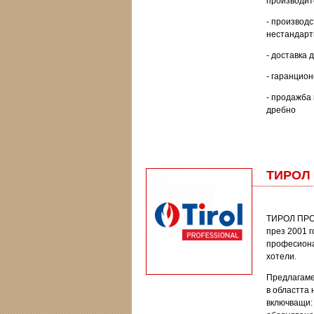
производит
- производс
нестандарт
- доставка 
- гаранцион
- продажба 
дребно
ТИРОЛ
ТИРОЛ ПР
през 2001 г
професиона
хотели.
Предлагаме
в областта 
включващи: