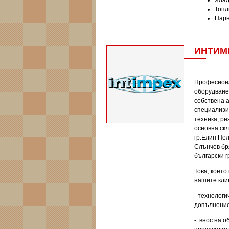
Хлад
Топл
Парн
ИНТИМ
Професиона
оборудване
собствена 
специализи
техника, ре
основна скл
гр.Елин Пел
Слънчев бря
български г
Това, коет
нашите кли
- технологи
допълнение 
- внос на 