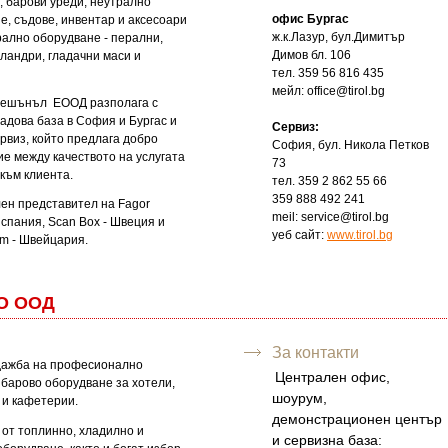
, барови уреди, неутрално
офис Бургас
е, съдове, инвентар и аксесоари
ж.к.Лазур, бул.Димитър
рално оборудване - перални,
Димов бл. 106
ландри, гладачни маси и
тел. 359 56 816 435
мейл:
office@tirol.bg
фешънъл ЕООД разполага с
адова база в София и Бургас и
Сервиз:
рвиз, който предлага добро
София, бул. Никола Петков
е между качеството на услугата
73
т към клиента.
тел. 359 2 862 55 66
359 888 492 241
ен представител на Fagor
meil:
service@tirol.bg
- Испания, Scan Box - Швеция и
уеб сайт:
www.tirol.bg
m - Швейцария.
О ООД
За контакти
дажба на професионално
Централен офис,
 барово оборудване за хотели,
шоурум,
 и кафетерии.
демонстрационен център
 от топлинно, хладилно и
и сервизна база: