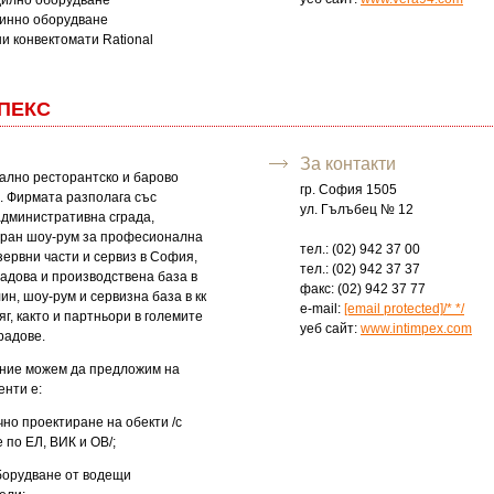
илно оборудване
инно оборудване
и конвектомати Rational
ПЕКС
За контакти
лно ресторантско и барово
гр. София 1505
. Фирмата разполага със
ул. Гълъбец № 12
административна сграда,
ран шоу-рум за професионална
тел.: (02) 942 37 00
зервни части и сервиз в София,
тел.: (02) 942 37 37
адова и производствена база в
факс: (02) 942 37 77
ин, шоу-рум и сервизна база в кк
e-mail:
[email protected]
/*
*/
г, както и партньори в големите
уеб сайт:
www.intimpex.com
радове.
о ние можем да предложим на
енти е:
чно проектиране на обекти /с
по ЕЛ, ВИК и ОВ/;
оборудване от водещи