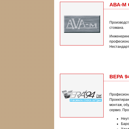
АВА-М
Производст
стомана.
Инженеринг
професиона
Нестандарт
ВЕРА 9
Професиона
Проектиране
монтаж, об
сервиз. Про
Неут
Баро